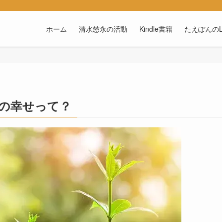
ホーム
清水慈永の活動
Kindle書籍
たえぽんのL
本当の幸せって？