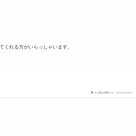
いてくれる方がいらっしゃいます。
そよ風の仲間たち – 心とからだの…