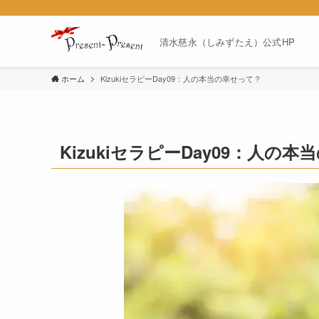
清水慈永（しみずたえ）公式HP
ホーム
KizukiセラピーDay09：人の本当の幸せって？
KizukiセラピーDay09：人の