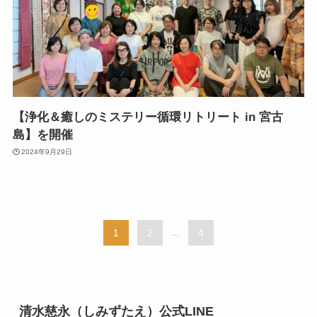
【浄化＆癒しのミステリー循環リトリート in 宮古
島】を開催
2024年9月29日
1
2
...
4
清水慈永（しみずたえ）公式LINE