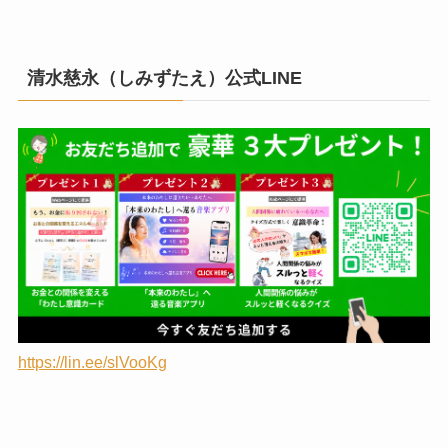
清水慈永（しみずたえ）公式LINE
https://lin.ee/slVooKg