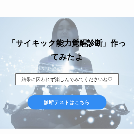
「サイキック能力覚醒診断」作っ
てみたよ
結果に囚われず楽しんでみてくださいね♡
診断テストはこちら