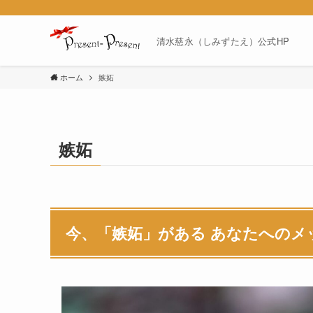
清水慈永（しみずたえ）公式HP
ホーム
嫉妬
嫉妬
今、「嫉妬」がある あなたへのメ