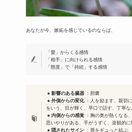
あなたが今、嫉妬を感じているのならば、
「愛」からくる感情
「相手」に向けられる感情
「態度」で「持続」する感情
● 影響のある臓器
：胆嚢
● 外側からの変化
：人を励ます、親切
をいう、目が輝く、早口で話す、丁寧な
● 内側からの感覚
：胸の奥が熱くなる
思いやりがある、手がうずく、楽観的に
● 隠されたサイン
：唇をギュっと結ぶ