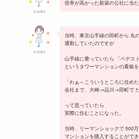
倍率が高かった新築の公社に当た
たえぽん
当時、東京山手線の田町から 丸
通勤していたのですが
たえぽん
山手線に乗っていたら 「ペデス
というタワーマンションの看板を
「わぁ～こういうところに住めた
会社まで、大崎→品川→田町で 
って思っていたら
実際に住むことになった。
当時、リーマンショックで 500
マンションを購入することができ