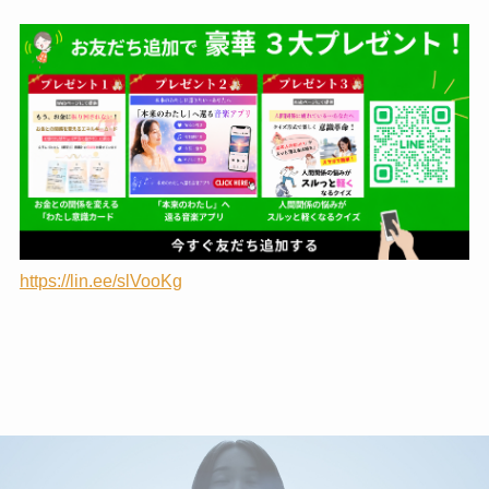
https://lin.ee/slVooKg