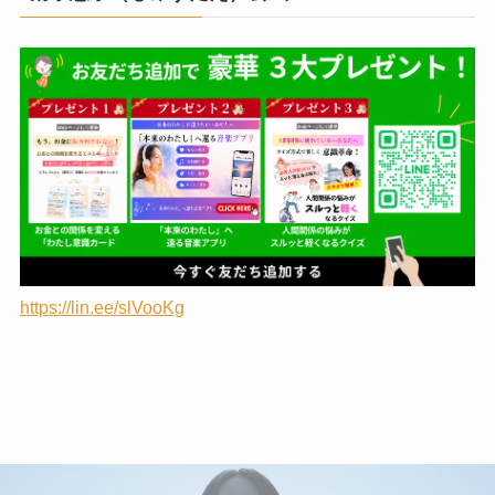
https://lin.ee/slVooKg